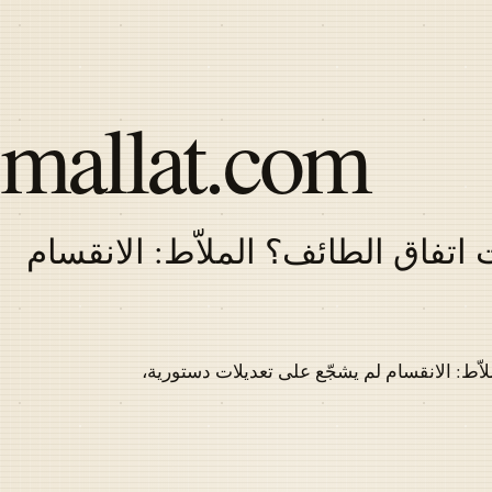
Skip
to
main
content
mallat.com
اتفاق الطائف؟ الملاّط: الانقسام
Latest
articles
اّط: الانقسام لم يشجّع على تعديلات دستورية،