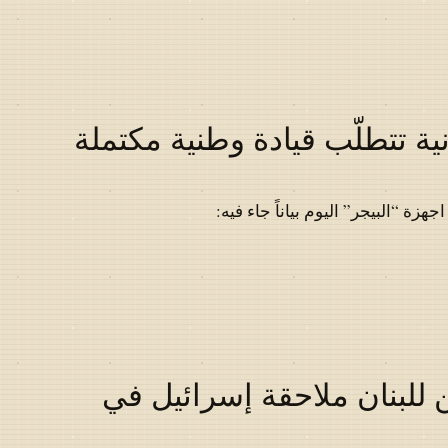
ية تتطلّب قيادة وطنية مكتملة
ة “البيجر” اليوم بياناً جاء فيه:
 للبنان ملاحقة إسرائيل في