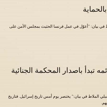
الحماية
 في بيان: "أعوّل في عمل فرنسا الحثيث بمجلس الأمن على
مه تبدأ باصدار المحكمة الجنائية
لي الملاط في بيان:" يختصر يوم أمس تاريخ إسرائيل. فتاريخ
هم.