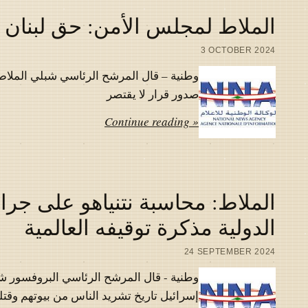
الملاط لمجلس الأمن: حق لبنان ب
3 OCTOBER 2024
وطنية – قال المرشح الرئاسي شبلي الملاط
صدور قرار لا يقتصر
Continue reading »
الملاط: محاسبة نتنياهو على جرائ
الدولية مذكرة توقيفه العالمية
24 SEPTEMBER 2024
وطنية - قال المرشح الرئاسي البروفسور شب
إسرائيل تاريخ تشريد الناس من بيوتهم وقتل