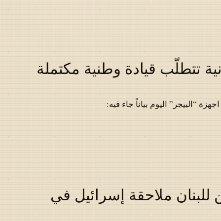
ية تتطلّب قيادة وطنية مكتملة
ة “البيجر” اليوم بياناً جاء فيه:
 للبنان ملاحقة إسرائيل في