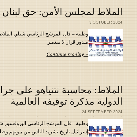
الملاط لمجلس الأمن: حق لبنان ب
3 OCTOBER 2024
وطنية – قال المرشح الرئاسي شبلي الملاط
صدور قرار لا يقتصر
Continue reading »
الملاط: محاسبة نتنياهو على جرائ
الدولية مذكرة توقيفه العالمية
24 SEPTEMBER 2024
وطنية - قال المرشح الرئاسي البروفسور شب
إسرائيل تاريخ تشريد الناس من بيوتهم وقتل