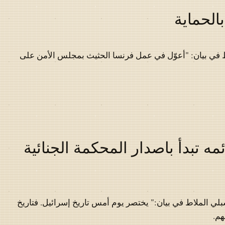
الحماية
 في بيان: "أعوّل في عمل فرنسا الحثيث بمجلس الأمن على
مه تبدأ باصدار المحكمة الجنائية
لي الملاط في بيان:" يختصر يوم أمس تاريخ إسرائيل. فتاريخ
هم.