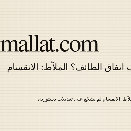
Skip
to
main
content
mallat.com
اتفاق الطائف؟ الملاّط: الانقسام
Latest
articles
اّط: الانقسام لم يشجّع على تعديلات دستورية،