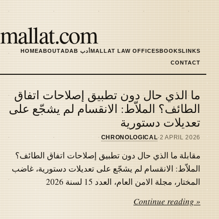
Skip
to
mallat.com
main
content
LINKS
BOOKS
MALLAT LAW OFFICES
ADAB أدب
ABOUT
HOME
MAIN
CONTACT
NAVIGATION
ما الذي حال دون تطبيق إصلاحات اتفاق
Latest
الطائف؟ الملاّط: الانقسام لم يشجّع على
تعديلات دستورية
articles
CHRONOLOGICAL
·
2 APRIL 2026
مقابلة ما الذي حال دون تطبيق إصلاحات اتفاق الطائف؟
الملاّط: الانقسام لم يشجّع على تعديلات دستورية، غاضب
المختار، مجلة الامن العام، العدد 15 لسنة 2026
Continue reading »