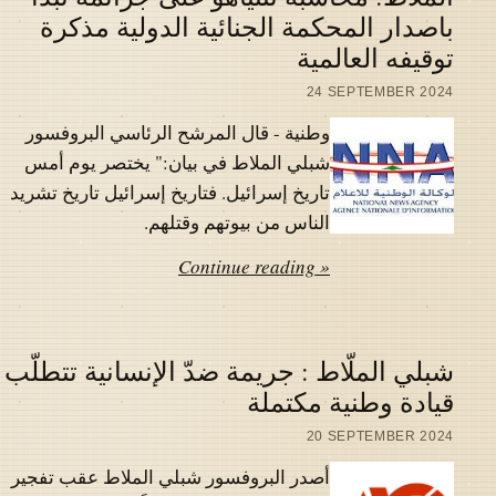
باصدار المحكمة الجنائية الدولية مذكرة
توقيفه العالمية
24 SEPTEMBER 2024
وطنية - قال المرشح الرئاسي البروفسور
شبلي الملاط في بيان:" يختصر يوم أمس
تاريخ إسرائيل. فتاريخ إسرائيل تاريخ تشريد
الناس من بيوتهم وقتلهم.
Continue reading »
شبلي الملّاط : جريمة ضدّ الإنسانية تتطلّب
قيادة وطنية مكتملة
20 SEPTEMBER 2024
أصدر البروفسور شبلي الملاط عقب تفجير