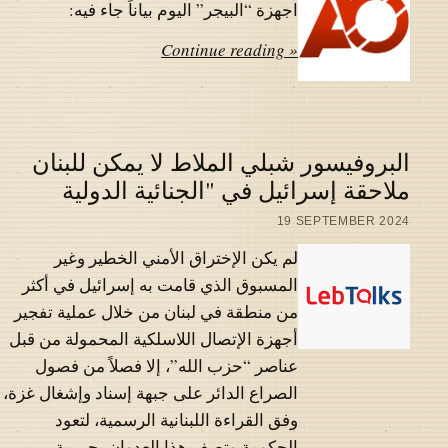
اجهزة “البيجر” اليوم بياناً جاء فيه:
Continue reading »
البروفيسور شبلي الملاط لا يمكن للبنان
ملاحقة إسرائيل في "الجنائية الدولية
19 SEPTEMBER 2024
لم يكن الإختراق الأمني الخطير وغير
المسبوق الذي قامت به إسرائيل في أكثر
من منطقة في لبنان من خلال عملية تفجير
أجهزة الإتصال اللاسلكية المحمولة من قبل
عناصر “حزب الله”، إلا فصلاً من فصول
الصراع الدائر على جبهة إسناد وإشغال غزة،
وفق القراءة اللبنانية الرسمية، لتعود
الحكومة وتصف هذا العدوان بجريمة…