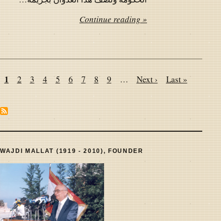
Continue reading »
Pagination
Page
1
Page
2
Page
3
Page
4
Page
5
Page
6
Page
7
Page
8
Page
9
…
Next
Next ›
Last
Last »
page
page
WAJDI MALLAT (1919 - 2010), FOUNDER