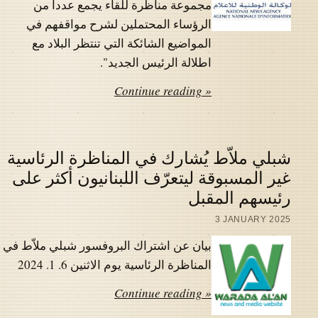
مجموعة مناظرة للقاء يجمع عددا من
الرؤساء المحتملين لشرح مواقفهم في
المواضيع الشائكة التي تنتظر البلاد مع
اطلالة الرئيس الجديد".
Continue reading »
شبلي ملاّط يُشارك في المناظرة الرئاسية
غير المسبوقة ليتعرّف اللبنانيون أكثر على
رئيسهم المقبل
3 JANUARY 2025
بيان عن اشتراك البروفسور شبلي ملاّط في
المناظرة الرئاسية يوم الاثنين 6. 1. 2024
Continue reading »