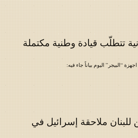
ية تتطلّب قيادة وطنية مكتملة
ة “البيجر” اليوم بياناً جاء فيه:
 للبنان ملاحقة إسرائيل في