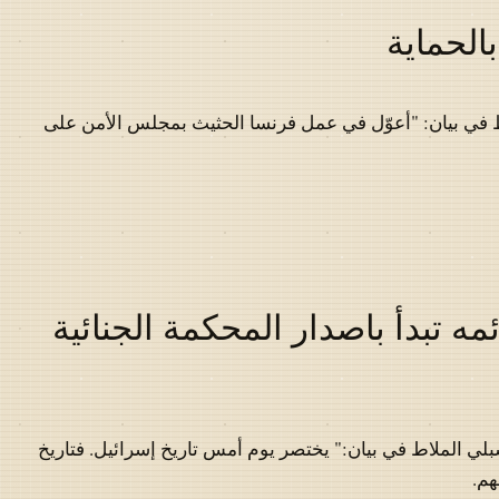
الحماية
 في بيان: "أعوّل في عمل فرنسا الحثيث بمجلس الأمن على
مه تبدأ باصدار المحكمة الجنائية
لي الملاط في بيان:" يختصر يوم أمس تاريخ إسرائيل. فتاريخ
هم.