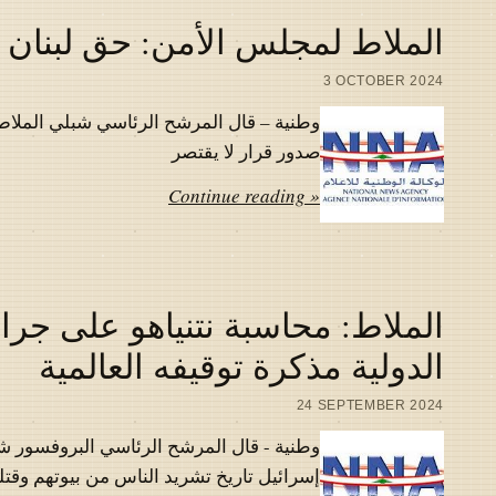
الملاط لمجلس الأمن: حق لبنان ب
3 OCTOBER 2024
وطنية – قال المرشح الرئاسي شبلي الملاط
صدور قرار لا يقتصر
Continue reading »
الملاط: محاسبة نتنياهو على جرائ
الدولية مذكرة توقيفه العالمية
24 SEPTEMBER 2024
وطنية - قال المرشح الرئاسي البروفسور شب
إسرائيل تاريخ تشريد الناس من بيوتهم وقتل