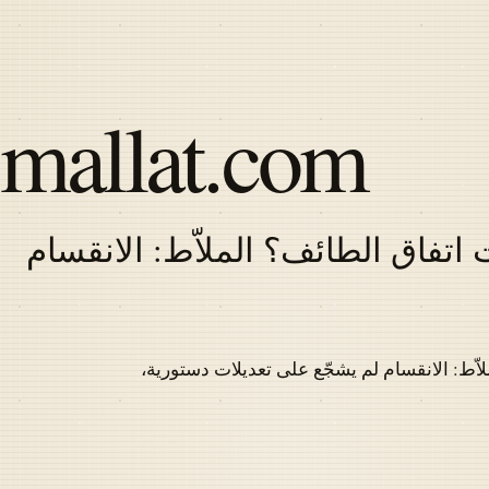
Skip
to
main
content
mallat.com
اتفاق الطائف؟ الملاّط: الانقسام
Latest
articles
اّط: الانقسام لم يشجّع على تعديلات دستورية،