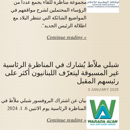
مجموعة مناظرة للقاء يجمع عددا من
الرؤساء المحتملين لشرح مواقفهم في
المواضيع الشائكة التي تنتظر البلاد مع
اطلالة الرئيس الجديد".
Continue reading »
شبلي ملاّط يُشارك في المناظرة الرئاسية
غير المسبوقة ليتعرّف اللبنانيون أكثر على
رئيسهم المقبل
3 JANUARY 2025
بيان عن اشتراك البروفسور شبلي ملاّط في
المناظرة الرئاسية يوم الاثنين 6. 1. 2024
Continue reading »