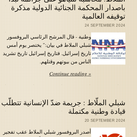
باصدار المحكمة الجنائية الدولية مذكرة
توقيفه العالمية
24 SEPTEMBER 2024
وطنية - قال المرشح الرئاسي البروفسور
شبلي الملاط في بيان:" يختصر يوم أمس
تاريخ إسرائيل. فتاريخ إسرائيل تاريخ تشريد
الناس من بيوتهم وقتلهم.
Continue reading »
شبلي الملّاط : جريمة ضدّ الإنسانية تتطلّب
قيادة وطنية مكتملة
20 SEPTEMBER 2024
أصدر البروفسور شبلي الملاط عقب تفجير