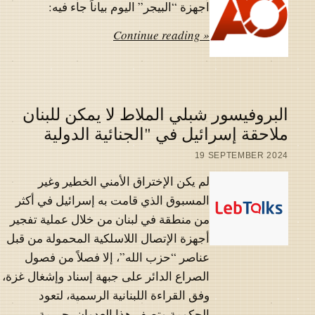
اجهزة “البيجر” اليوم بياناً جاء فيه:
Continue reading »
البروفيسور شبلي الملاط لا يمكن للبنان
ملاحقة إسرائيل في "الجنائية الدولية
19 SEPTEMBER 2024
لم يكن الإختراق الأمني الخطير وغير
المسبوق الذي قامت به إسرائيل في أكثر
من منطقة في لبنان من خلال عملية تفجير
أجهزة الإتصال اللاسلكية المحمولة من قبل
عناصر “حزب الله”، إلا فصلاً من فصول
الصراع الدائر على جبهة إسناد وإشغال غزة،
وفق القراءة اللبنانية الرسمية، لتعود
الحكومة وتصف هذا العدوان بجريمة…