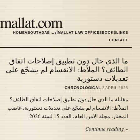
Skip
to
mallat.com
main
content
LINKS
BOOKS
MALLAT LAW OFFICES
ADAB أدب
ABOUT
HOME
MAIN
CONTACT
NAVIGATION
ما الذي حال دون تطبيق إصلاحات اتفاق
Latest
الطائف؟ الملاّط: الانقسام لم يشجّع على
تعديلات دستورية
articles
CHRONOLOGICAL
·
2 APRIL 2026
مقابلة ما الذي حال دون تطبيق إصلاحات اتفاق الطائف؟
الملاّط: الانقسام لم يشجّع على تعديلات دستورية، غاضب
المختار، مجلة الامن العام، العدد 15 لسنة 2026
Continue reading »