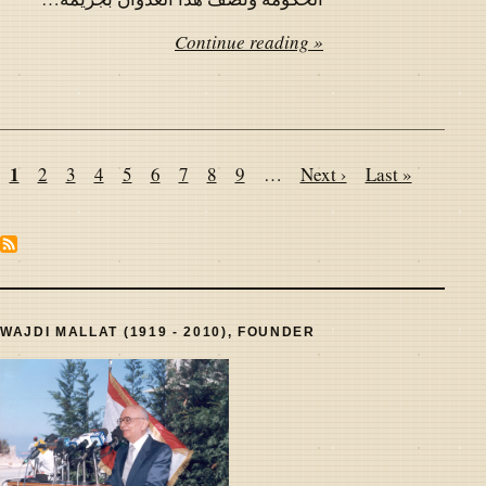
Continue reading »
Pagination
Page
1
Page
2
Page
3
Page
4
Page
5
Page
6
Page
7
Page
8
Page
9
…
Next
Next ›
Last
Last »
page
page
WAJDI MALLAT (1919 - 2010), FOUNDER