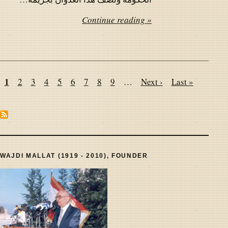
Continue reading »
Pagination
Page
1
Page
2
Page
3
Page
4
Page
5
Page
6
Page
7
Page
8
Page
9
…
Next
Next ›
Last
Last »
page
page
WAJDI MALLAT (1919 - 2010), FOUNDER