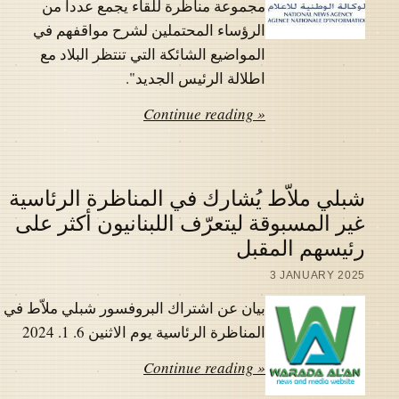
مجموعة مناظرة للقاء يجمع عددا من
الرؤساء المحتملين لشرح مواقفهم في
المواضيع الشائكة التي تنتظر البلاد مع
اطلالة الرئيس الجديد".
Continue reading »
شبلي ملاّط يُشارك في المناظرة الرئاسية
غير المسبوقة ليتعرّف اللبنانيون أكثر على
رئيسهم المقبل
3 JANUARY 2025
بيان عن اشتراك البروفسور شبلي ملاّط في
المناظرة الرئاسية يوم الاثنين 6. 1. 2024
Continue reading »