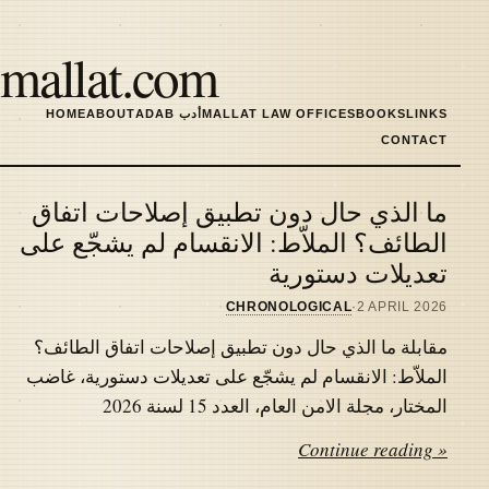
Skip
to
mallat.com
main
content
LINKS
BOOKS
MALLAT LAW OFFICES
ADAB أدب
ABOUT
HOME
MAIN
CONTACT
NAVIGATION
ما الذي حال دون تطبيق إصلاحات اتفاق
Latest
الطائف؟ الملاّط: الانقسام لم يشجّع على
تعديلات دستورية
articles
CHRONOLOGICAL
·
2 APRIL 2026
مقابلة ما الذي حال دون تطبيق إصلاحات اتفاق الطائف؟
الملاّط: الانقسام لم يشجّع على تعديلات دستورية، غاضب
المختار، مجلة الامن العام، العدد 15 لسنة 2026
Continue reading »