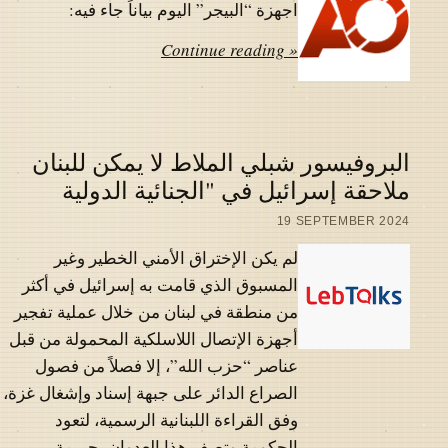
اجهزة “البيجر” اليوم بياناً جاء فيه:
Continue reading »
البروفيسور شبلي الملاط لا يمكن للبنان
ملاحقة إسرائيل في "الجنائية الدولية
19 SEPTEMBER 2024
لم يكن الإختراق الأمني الخطير وغير
المسبوق الذي قامت به إسرائيل في أكثر
من منطقة في لبنان من خلال عملية تفجير
أجهزة الإتصال اللاسلكية المحمولة من قبل
عناصر “حزب الله”، إلا فصلاً من فصول
الصراع الدائر على جبهة إسناد وإشغال غزة،
وفق القراءة اللبنانية الرسمية، لتعود
الحكومة وتصف هذا العدوان بجريمة…