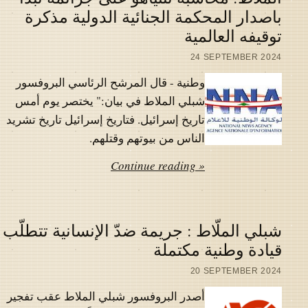
باصدار المحكمة الجنائية الدولية مذكرة
توقيفه العالمية
24 SEPTEMBER 2024
وطنية - قال المرشح الرئاسي البروفسور
شبلي الملاط في بيان:" يختصر يوم أمس
تاريخ إسرائيل. فتاريخ إسرائيل تاريخ تشريد
الناس من بيوتهم وقتلهم.
Continue reading »
شبلي الملّاط : جريمة ضدّ الإنسانية تتطلّب
قيادة وطنية مكتملة
20 SEPTEMBER 2024
أصدر البروفسور شبلي الملاط عقب تفجير