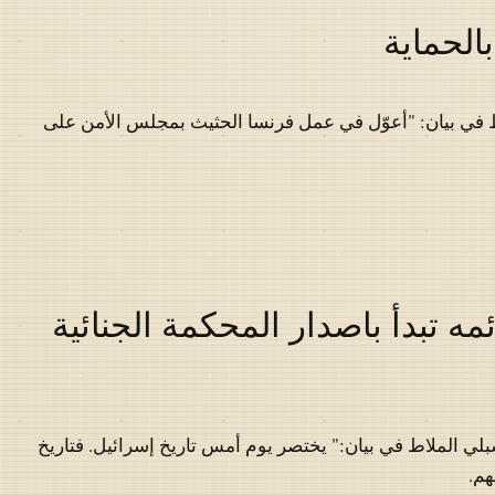
الحماية
 في بيان: "أعوّل في عمل فرنسا الحثيث بمجلس الأمن على
مه تبدأ باصدار المحكمة الجنائية
لي الملاط في بيان:" يختصر يوم أمس تاريخ إسرائيل. فتاريخ
هم.