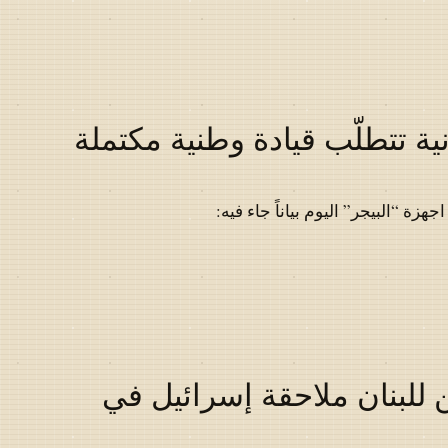
ية تتطلّب قيادة وطنية مكتملة
ة “البيجر” اليوم بياناً جاء فيه:
 للبنان ملاحقة إسرائيل في