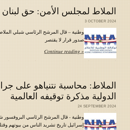
الملاط لمجلس الأمن: حق لبنان ب
3 OCTOBER 2024
وطنية – قال المرشح الرئاسي شبلي الملاط
صدور قرار لا يقتصر
Continue reading »
الملاط: محاسبة نتنياهو على جرائ
الدولية مذكرة توقيفه العالمية
24 SEPTEMBER 2024
وطنية - قال المرشح الرئاسي البروفسور شب
إسرائيل تاريخ تشريد الناس من بيوتهم وقتل