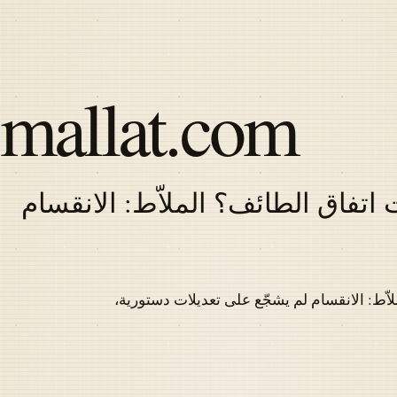
Skip
to
main
content
mallat.com
اتفاق الطائف؟ الملاّط: الانقسام
Latest
articles
اّط: الانقسام لم يشجّع على تعديلات دستورية،