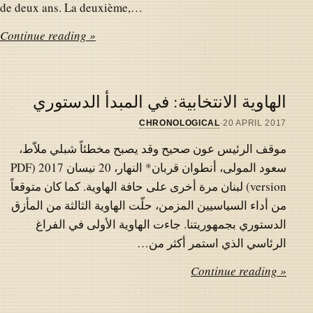
de deux ans. La deuxième,…
Continue reading »
الهاوية الانتخابية: في المبدأ الدستوري
CHRONOLOGICAL
·
20 APRIL 2017
موقف الرئيس عون صحيح وقد يصبح مخطئاً شبلي ملاّط،
سعود المولى، أنطوان قربان* النهار، 20 نيسان 2017 (PDF
version) لبنان مرة أخرى على حافة الهاوية. كما كان متوقعاً
من أداء السياسيين المزمن، حلّت الهاوية الثالثة من المأزق
الدستوري بجمهوريتنا. جاءت الهاوية الأولى في الفراغ
الرئاسي الذي استمر أكثر من…
Continue reading »