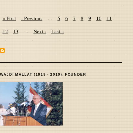
Pagination
Page
9
First
« First
Previous
‹ Previous
…
Page
5
Page
6
Page
7
Page
8
Page
10
Page
11
page
page
Page
12
Page
13
…
Next
Next ›
Last
Last »
page
page
WAJDI MALLAT (1919 - 2010), FOUNDER