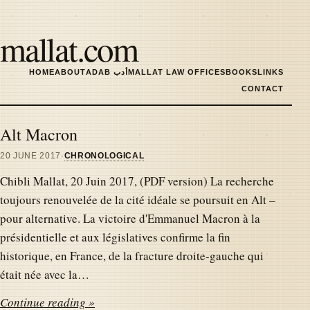
Skip
to
mallat.com
main
content
HOME
ABOUT
ADAB أدب
MALLAT LAW OFFICES
BOOKS
LINKS
MAIN
CONTACT
NAVIGATION
Alt Macron
Latest
20 JUNE 2017
·
CHRONOLOGICAL
Chibli Mallat, 20 Juin 2017, (PDF version) La recherche
articles
toujours renouvelée de la cité idéale se poursuit en Alt –
pour alternative. La victoire d'Emmanuel Macron à la
présidentielle et aux législatives confirme la fin
historique, en France, de la fracture droite-gauche qui
était née avec la…
Continue reading »