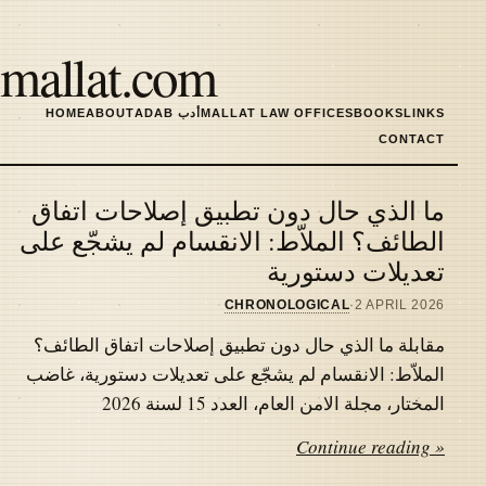
Skip
to
mallat.com
main
content
LINKS
BOOKS
MALLAT LAW OFFICES
ADAB أدب
ABOUT
HOME
MAIN
CONTACT
NAVIGATION
ما الذي حال دون تطبيق إصلاحات اتفاق
Latest
الطائف؟ الملاّط: الانقسام لم يشجّع على
تعديلات دستورية
articles
CHRONOLOGICAL
·
2 APRIL 2026
مقابلة ما الذي حال دون تطبيق إصلاحات اتفاق الطائف؟
الملاّط: الانقسام لم يشجّع على تعديلات دستورية، غاضب
المختار، مجلة الامن العام، العدد 15 لسنة 2026
Continue reading »