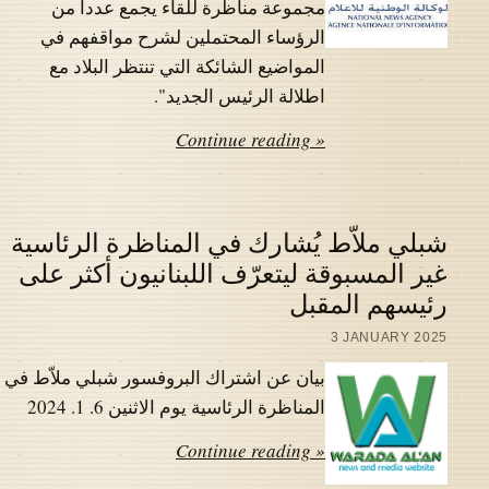
مجموعة مناظرة للقاء يجمع عددا من
الرؤساء المحتملين لشرح مواقفهم في
المواضيع الشائكة التي تنتظر البلاد مع
اطلالة الرئيس الجديد".
Continue reading »
شبلي ملاّط يُشارك في المناظرة الرئاسية
غير المسبوقة ليتعرّف اللبنانيون أكثر على
رئيسهم المقبل
3 JANUARY 2025
بيان عن اشتراك البروفسور شبلي ملاّط في
المناظرة الرئاسية يوم الاثنين 6. 1. 2024
Continue reading »