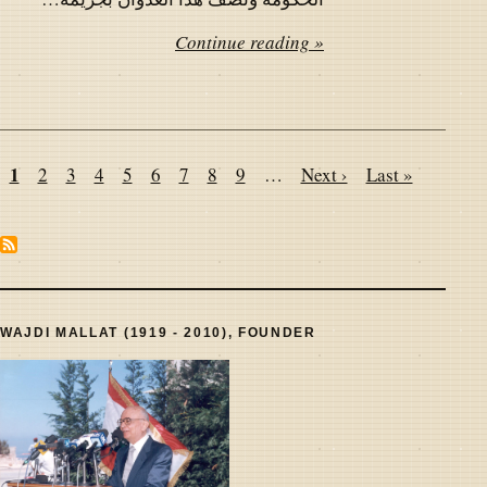
Continue reading »
Pagination
Page
1
Page
2
Page
3
Page
4
Page
5
Page
6
Page
7
Page
8
Page
9
…
Next
Next ›
Last
Last »
page
page
WAJDI MALLAT (1919 - 2010), FOUNDER