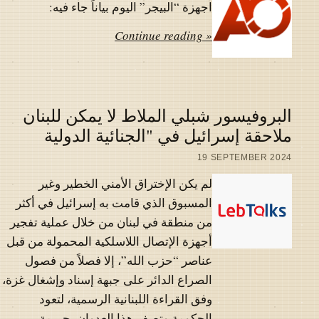
اجهزة “البيجر” اليوم بياناً جاء فيه:
Continue reading »
البروفيسور شبلي الملاط لا يمكن للبنان
ملاحقة إسرائيل في "الجنائية الدولية
19 SEPTEMBER 2024
لم يكن الإختراق الأمني الخطير وغير
المسبوق الذي قامت به إسرائيل في أكثر
من منطقة في لبنان من خلال عملية تفجير
أجهزة الإتصال اللاسلكية المحمولة من قبل
عناصر “حزب الله”، إلا فصلاً من فصول
الصراع الدائر على جبهة إسناد وإشغال غزة،
وفق القراءة اللبنانية الرسمية، لتعود
الحكومة وتصف هذا العدوان بجريمة…