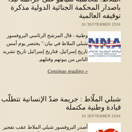
باصدار المحكمة الجنائية الدولية مذكرة
توقيفه العالمية
24 SEPTEMBER 2024
وطنية - قال المرشح الرئاسي البروفسور
شبلي الملاط في بيان:" يختصر يوم أمس
تاريخ إسرائيل. فتاريخ إسرائيل تاريخ تشريد
الناس من بيوتهم وقتلهم.
Continue reading »
شبلي الملّاط : جريمة ضدّ الإنسانية تتطلّب
قيادة وطنية مكتملة
20 SEPTEMBER 2024
أصدر البروفسور شبلي الملاط عقب تفجير