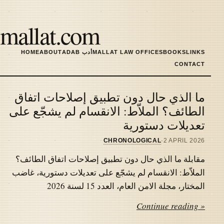
Skip
to
mallat.com
main
content
LINKS
BOOKS
MALLAT LAW OFFICES
ADAB أدب
ABOUT
HOME
MAIN
CONTACT
NAVIGATION
ما الذي حال دون تطبيق إصلاحات اتفاق
Latest
الطائف؟ الملاّط: الانقسام لم يشجّع على
تعديلات دستورية
articles
CHRONOLOGICAL
·
2 APRIL 2026
مقابلة ما الذي حال دون تطبيق إصلاحات اتفاق الطائف؟
الملاّط: الانقسام لم يشجّع على تعديلات دستورية، غاضب
المختار، مجلة الامن العام، العدد 15 لسنة 2026
Continue reading »