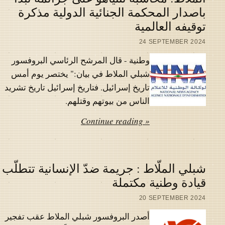
باصدار المحكمة الجنائية الدولية مذكرة
توقيفه العالمية
24 SEPTEMBER 2024
وطنية - قال المرشح الرئاسي البروفسور
شبلي الملاط في بيان:" يختصر يوم أمس
تاريخ إسرائيل. فتاريخ إسرائيل تاريخ تشريد
الناس من بيوتهم وقتلهم.
Continue reading »
شبلي الملّاط : جريمة ضدّ الإنسانية تتطلّب
قيادة وطنية مكتملة
20 SEPTEMBER 2024
أصدر البروفسور شبلي الملاط عقب تفجير