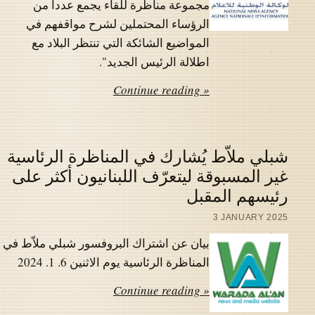
مجموعة مناظرة للقاء يجمع عددا من
الرؤساء المحتملين لشرح مواقفهم في
المواضيع الشائكة التي تنتظر البلاد مع
اطلالة الرئيس الجديد".
Continue reading »
شبلي ملاّط يُشارك في المناظرة الرئاسية
غير المسبوقة ليتعرّف اللبنانيون أكثر على
رئيسهم المقبل
3 JANUARY 2025
بيان عن اشتراك البروفسور شبلي ملاّط في
المناظرة الرئاسية يوم الاثنين 6. 1. 2024
Continue reading »