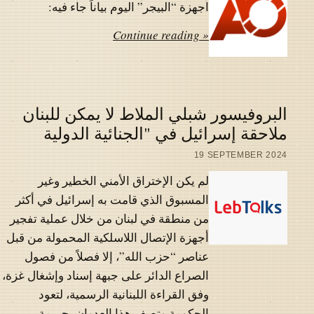
اجهزة “البيجر” اليوم بياناً جاء فيه:
Continue reading »
البروفيسور شبلي الملاط لا يمكن للبنان
ملاحقة إسرائيل في "الجنائية الدولية
19 SEPTEMBER 2024
لم يكن الإختراق الأمني الخطير وغير
المسبوق الذي قامت به إسرائيل في أكثر
من منطقة في لبنان من خلال عملية تفجير
أجهزة الإتصال اللاسلكية المحمولة من قبل
عناصر “حزب الله”، إلا فصلاً من فصول
الصراع الدائر على جبهة إسناد وإشغال غزة،
وفق القراءة اللبنانية الرسمية، لتعود
الحكومة وتصف هذا العدوان بجريمة…