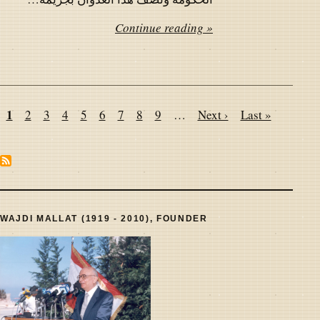
Continue reading »
Pagination
Page
1
Page
2
Page
3
Page
4
Page
5
Page
6
Page
7
Page
8
Page
9
…
Next
Next ›
Last
Last »
page
page
WAJDI MALLAT (1919 - 2010), FOUNDER