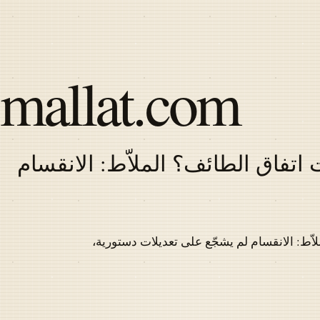
Skip
to
main
content
mallat.com
اتفاق الطائف؟ الملاّط: الانقسام
Latest
articles
اّط: الانقسام لم يشجّع على تعديلات دستورية،