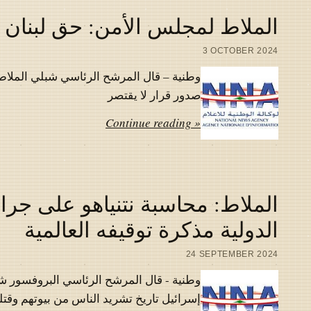
الملاط لمجلس الأمن: حق لبنان ب
3 OCTOBER 2024
وطنية – قال المرشح الرئاسي شبلي الملاط
صدور قرار لا يقتصر
Continue reading »
الملاط: محاسبة نتنياهو على جرائ
الدولية مذكرة توقيفه العالمية
24 SEPTEMBER 2024
وطنية - قال المرشح الرئاسي البروفسور شب
إسرائيل تاريخ تشريد الناس من بيوتهم وقتل