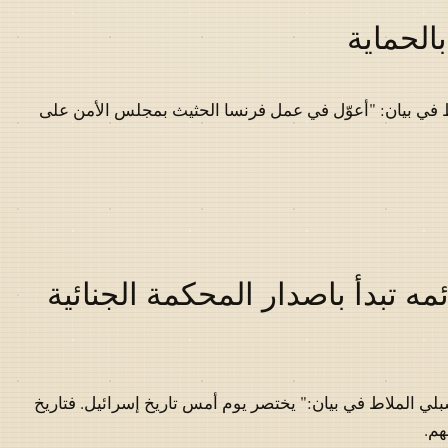
الحماية
 في بيان: "أعوّل في عمل فرنسا الحثيث بمجلس الأمن على
مه تبدأ باصدار المحكمة الجنائية
لي الملاط في بيان:" يختصر يوم أمس تاريخ إسرائيل. فتاريخ
هم.