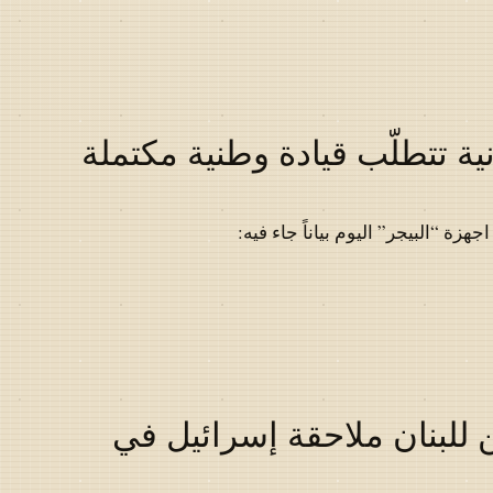
ية تتطلّب قيادة وطنية مكتملة
ة “البيجر” اليوم بياناً جاء فيه:
 للبنان ملاحقة إسرائيل في