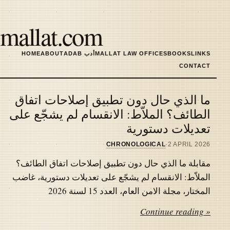
Skip
to
mallat.com
main
content
LINKS
BOOKS
MALLAT LAW OFFICES
ADAB أدب
ABOUT
HOME
MAIN
CONTACT
NAVIGATION
ما الذي حال دون تطبيق إصلاحات اتفاق
Latest
الطائف؟ الملاّط: الانقسام لم يشجّع على
تعديلات دستورية
articles
CHRONOLOGICAL
·
2 APRIL 2026
مقابلة ما الذي حال دون تطبيق إصلاحات اتفاق الطائف؟
الملاّط: الانقسام لم يشجّع على تعديلات دستورية، غاضب
المختار، مجلة الامن العام، العدد 15 لسنة 2026
Continue reading »