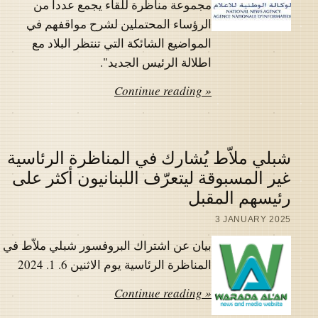
مجموعة مناظرة للقاء يجمع عددا من
الرؤساء المحتملين لشرح مواقفهم في
المواضيع الشائكة التي تنتظر البلاد مع
اطلالة الرئيس الجديد".
Continue reading »
شبلي ملاّط يُشارك في المناظرة الرئاسية
غير المسبوقة ليتعرّف اللبنانيون أكثر على
رئيسهم المقبل
3 JANUARY 2025
بيان عن اشتراك البروفسور شبلي ملاّط في
المناظرة الرئاسية يوم الاثنين 6. 1. 2024
Continue reading »