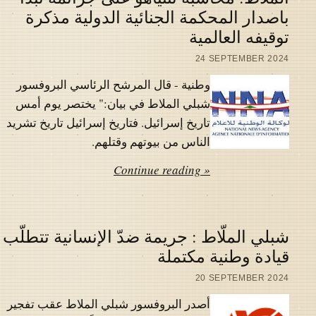
باصدار المحكمة الجنائية الدولية مذكرة
توقيفه العالمية
24 SEPTEMBER 2024
وطنية - قال المرشح الرئاسي البروفسور
شبلي الملاط في بيان:" يختصر يوم أمس
تاريخ إسرائيل. فتاريخ إسرائيل تاريخ تشريد
الناس من بيوتهم وقتلهم.
Continue reading »
شبلي الملّاط : جريمة ضدّ الإنسانية تتطلّب
قيادة وطنية مكتملة
20 SEPTEMBER 2024
أصدر البروفسور شبلي الملاط عقب تفجير