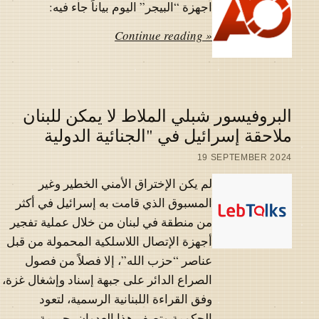
اجهزة “البيجر” اليوم بياناً جاء فيه:
Continue reading »
البروفيسور شبلي الملاط لا يمكن للبنان
ملاحقة إسرائيل في "الجنائية الدولية
19 SEPTEMBER 2024
لم يكن الإختراق الأمني الخطير وغير
المسبوق الذي قامت به إسرائيل في أكثر
من منطقة في لبنان من خلال عملية تفجير
أجهزة الإتصال اللاسلكية المحمولة من قبل
عناصر “حزب الله”، إلا فصلاً من فصول
الصراع الدائر على جبهة إسناد وإشغال غزة،
وفق القراءة اللبنانية الرسمية، لتعود
الحكومة وتصف هذا العدوان بجريمة…