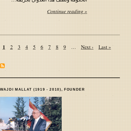
Continue reading »
Pagination
Page
1
Page
2
Page
3
Page
4
Page
5
Page
6
Page
7
Page
8
Page
9
…
Next
Next ›
Last
Last »
page
page
WAJDI MALLAT (1919 - 2010), FOUNDER