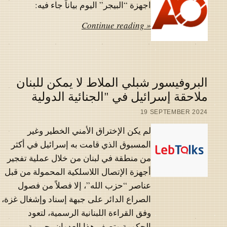
اجهزة “البيجر” اليوم بياناً جاء فيه:
Continue reading »
البروفيسور شبلي الملاط لا يمكن للبنان
ملاحقة إسرائيل في "الجنائية الدولية
19 SEPTEMBER 2024
لم يكن الإختراق الأمني الخطير وغير
المسبوق الذي قامت به إسرائيل في أكثر
من منطقة في لبنان من خلال عملية تفجير
أجهزة الإتصال اللاسلكية المحمولة من قبل
عناصر “حزب الله”، إلا فصلاً من فصول
الصراع الدائر على جبهة إسناد وإشغال غزة،
وفق القراءة اللبنانية الرسمية، لتعود
الحكومة وتصف هذا العدوان بجريمة…