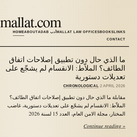
Skip
to
mallat.com
main
content
LINKS
BOOKS
MALLAT LAW OFFICES
ADAB أدب
ABOUT
HOME
MAIN
CONTACT
NAVIGATION
ما الذي حال دون تطبيق إصلاحات اتفاق
Latest
الطائف؟ الملاّط: الانقسام لم يشجّع على
تعديلات دستورية
articles
CHRONOLOGICAL
·
2 APRIL 2026
مقابلة ما الذي حال دون تطبيق إصلاحات اتفاق الطائف؟
الملاّط: الانقسام لم يشجّع على تعديلات دستورية، غاضب
المختار، مجلة الامن العام، العدد 15 لسنة 2026
Continue reading »