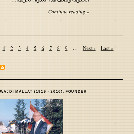
Continue reading »
Pagination
Page
1
Page
2
Page
3
Page
4
Page
5
Page
6
Page
7
Page
8
Page
9
…
Next
Next ›
Last
Last »
page
page
WAJDI MALLAT (1919 - 2010), FOUNDER