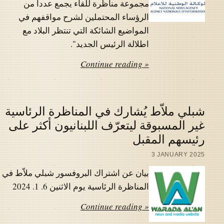
مجموعة مناظرة للقاء يجمع عددا من
الرؤساء المحتملين لشرح مواقفهم في
المواضيع الشائكة التي تنتظر البلاد مع
اطلالة الرئيس الجديد".
Continue reading »
شبلي ملاّط يُشارك في المناظرة الرئاسية
غير المسبوقة ليتعرّف اللبنانيون أكثر على
رئيسهم المقبل
3 JANUARY 2025
بيان عن اشتراك البروفسور شبلي ملاّط في
المناظرة الرئاسية يوم الاثنين 6. 1. 2024
Continue reading »