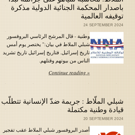
باصدار المحكمة الجنائية الدولية مذكرة
توقيفه العالمية
24 SEPTEMBER 2024
وطنية - قال المرشح الرئاسي البروفسور
شبلي الملاط في بيان:" يختصر يوم أمس
تاريخ إسرائيل. فتاريخ إسرائيل تاريخ تشريد
الناس من بيوتهم وقتلهم.
Continue reading »
شبلي الملّاط : جريمة ضدّ الإنسانية تتطلّب
قيادة وطنية مكتملة
20 SEPTEMBER 2024
أصدر البروفسور شبلي الملاط عقب تفجير