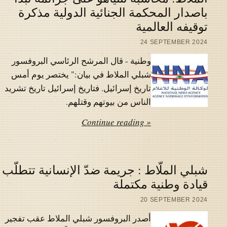
باصدار المحكمة الجنائية الدولية مذكرة
توقيفه العالمية
24 SEPTEMBER 2024
وطنية - قال المرشح الرئاسي البروفسور
شبلي الملاط في بيان:" يختصر يوم أمس
تاريخ إسرائيل. فتاريخ إسرائيل تاريخ تشريد
الناس من بيوتهم وقتلهم.
Continue reading »
شبلي الملّاط : جريمة ضدّ الإنسانية تتطلّب
قيادة وطنية مكتملة
20 SEPTEMBER 2024
أصدر البروفسور شبلي الملاط عقب تفجير