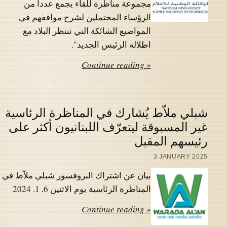
مجموعة مناظرة للقاء يجمع عددا من
الرؤساء المحتملين لشرح مواقفهم في
المواضيع الشائكة التي تنتظر البلاد مع
اطلالة الرئيس الجديد".
Continue reading »
شبلي ملاّط يُشارك في المناظرة الرئاسية
غير المسبوقة ليتعرّف اللبنانيون أكثر على
رئيسهم المقبل
3 JANUARY 2025
بيان عن اشتراك البروفسور شبلي ملاّط في
المناظرة الرئاسية يوم الاثنين 6. 1. 2024
Continue reading »