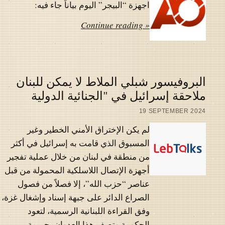
اجهزة “البيجر” اليوم بياناً جاء فيه:
Continue reading »
البروفيسور شبلي الملاط لا يمكن للبنان
ملاحقة إسرائيل في "الجنائية الدولية
19 SEPTEMBER 2024
لم يكن الإختراق الأمني الخطير وغير
المسبوق الذي قامت به إسرائيل في أكثر
من منطقة في لبنان من خلال عملية تفجير
أجهزة الإتصال اللاسلكية المحمولة من قبل
عناصر “حزب الله”، إلا فصلاً من فصول
الصراع الدائر على جبهة إسناد وإشغال غزة،
وفق القراءة اللبنانية الرسمية، لتعود
الحكومة وتصف هذا العدوان بجريمة…