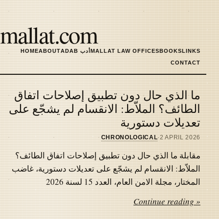
Skip
to
mallat.com
main
content
LINKS
BOOKS
MALLAT LAW OFFICES
ADAB أدب
ABOUT
HOME
MAIN
CONTACT
NAVIGATION
ما الذي حال دون تطبيق إصلاحات اتفاق
Latest
الطائف؟ الملاّط: الانقسام لم يشجّع على
تعديلات دستورية
articles
CHRONOLOGICAL
·
2 APRIL 2026
مقابلة ما الذي حال دون تطبيق إصلاحات اتفاق الطائف؟
الملاّط: الانقسام لم يشجّع على تعديلات دستورية، غاضب
المختار، مجلة الامن العام، العدد 15 لسنة 2026
Continue reading »