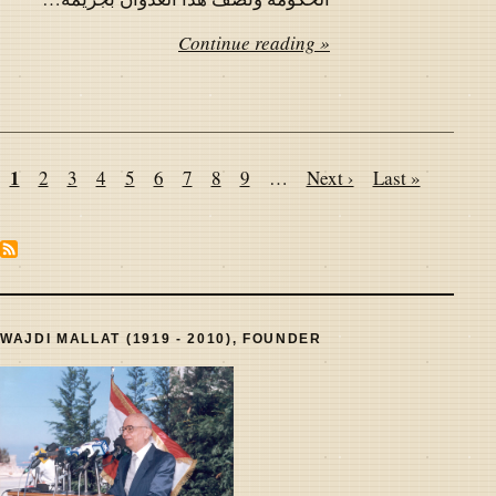
Continue reading »
Pagination
Page
1
Page
2
Page
3
Page
4
Page
5
Page
6
Page
7
Page
8
Page
9
…
Next
Next ›
Last
Last »
page
page
WAJDI MALLAT (1919 - 2010), FOUNDER